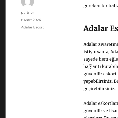
gereken bir haf
Yazar
partner
Yayın
8 Mart 2024
tarihi
Adalar E
Kategoriler
Adalar Escort
Adalar
ziyaretin
istiyorsanız, Ada
sayede hem eğlen
bağlantı kurabili
güvenilir eskort
yapabilirsiniz. 
geçirebilirsiniz.
Adalar eskortlar
güvenilir ve lis