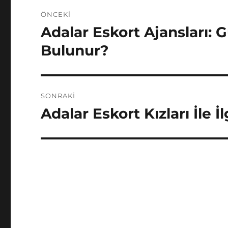
Yazı
ÖNCEKI
gezinmesi
Adalar Eskort Ajansları: G
Önceki
yazı:
Bulunur?
SONRAKI
Adalar Eskort Kızları İle İ
Sonraki
yazı: