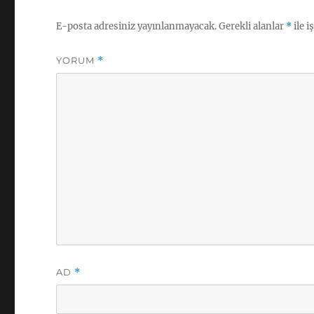
E-posta adresiniz yayınlanmayacak.
Gerekli alanlar
*
ile i
YORUM
*
AD
*