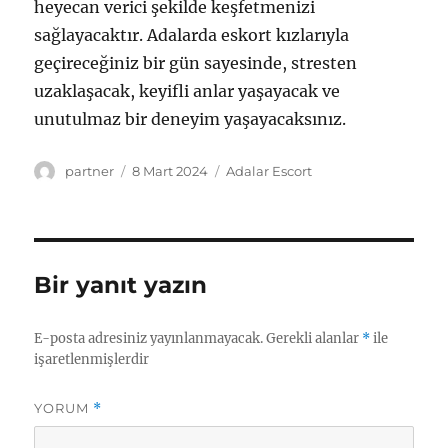
heyecan verici şekilde keşfetmenizi
sağlayacaktır. Adalarda eskort kızlarıyla
geçireceğiniz bir gün sayesinde, stresten
uzaklaşacak, keyifli anlar yaşayacak ve
unutulmaz bir deneyim yaşayacaksınız.
Yazar
Yayın
Kategoriler
partner
8 Mart 2024
Adalar Escort
tarihi
Bir yanıt yazın
E-posta adresiniz yayınlanmayacak.
Gerekli alanlar
*
ile
işaretlenmişlerdir
YORUM
*