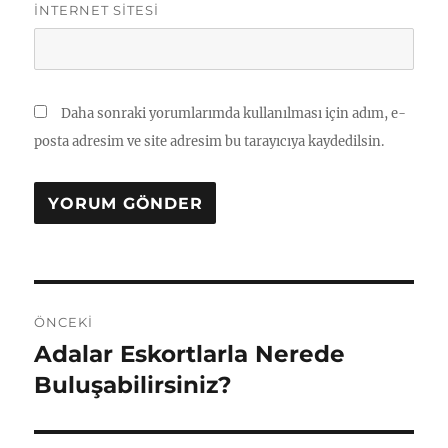
İNTERNET SITESI
Daha sonraki yorumlarımda kullanılması için adım, e-
posta adresim ve site adresim bu tarayıcıya kaydedilsin.
Yazı
ÖNCEKI
gezinmesi
Adalar Eskortlarla Nerede
Önceki
yazı:
Buluşabilirsiniz?