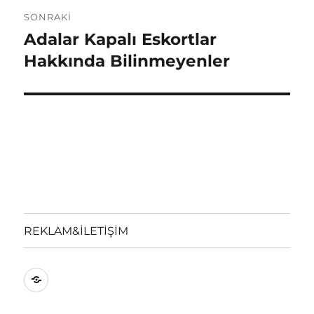
SONRAKI
Adalar Kapalı Eskortlar
Sonraki
yazı:
Hakkında Bilinmeyenler
REKLAM&İLETİŞİM
REKLAM&İLETİŞİM